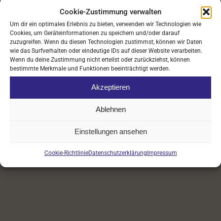
Trainingstag und -zeit
Cookie-Zustimmung verwalten
Um dir ein optimales Erlebnis zu bieten, verwenden wir Technologien wie
Dienstags 16:00-17:00 Uhr
Cookies, um Geräteinformationen zu speichern und/oder darauf
zuzugreifen. Wenn du diesen Technologien zustimmst, können wir Daten
Donnerstags 16:00-17:00 Uhr
wie das Surfverhalten oder eindeutige IDs auf dieser Website verarbeiten.
Wenn du deine Zustimmung nicht erteilst oder zurückziehst, können
bestimmte Merkmale und Funktionen beeinträchtigt werden.
Akzeptieren
Ablehnen
Einstellungen ansehen
Cookie-Richtlinie
Datenschutzerklärung
Impressum